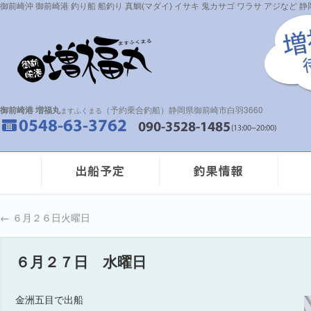
御前崎沖 御前崎港 釣り船 船釣り 真鯛(マダイ) イサキ 鬼カサゴ ワラサ アジなど
御前崎港 増福丸
（予約乗合釣船）静岡県御前崎市白羽3660
ますふくまる
←
６月２６日火曜日
６月２７日 水曜日
金洲五目で出船