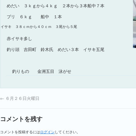
めだい ３ｋｇから４ｋｇ ２本から３本船中７本
ブリ ６ｋｇ 船中 １本
イサキ ３８ｃｍから４０ｃｍ ３尾から５尾
赤イサキ多し
釣り頭 吉田町 鈴木氏 めだい３本 イサキ五尾
釣りもの
金洲五目 泳がせ
←
６月２６日火曜日
コメントを残す
コメントを投稿するには
ログイン
してください。