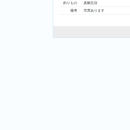
釣りもの
真鯛五目
備考
空席あります