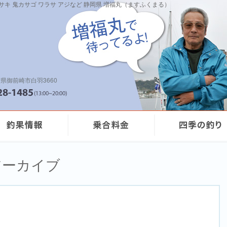
イサキ 鬼カサゴ ワラサ アジなど 静岡県 増福丸（ますふくまる）
県御前崎市白羽3660
のアーカイブ