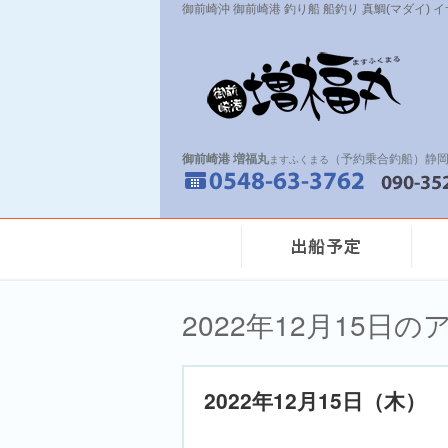
御前崎沖 御前崎港 釣り船 船釣り 真鯛(マダイ) 
御前崎港 増福丸
（予約乗合釣船）静岡
ますふくまる
2022年12月15日
2022年12月15日（木）