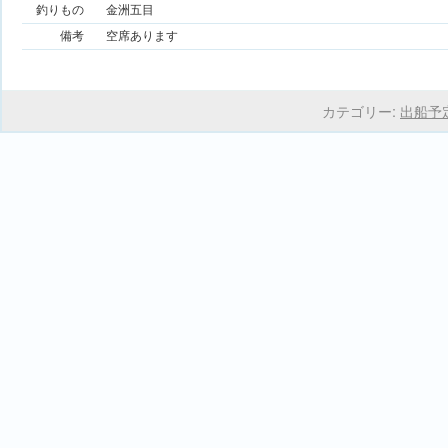
釣りもの
金洲五目
備考
空席あります
カテゴリー:
出船予