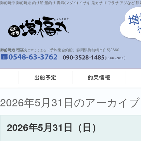
御前崎沖 御前崎港 釣り船 船釣り 真鯛(マダイ) イサキ 鬼カサゴ ワラサ アジなど
御前崎港 増福丸
（予約乗合釣船）静岡県御前崎市白羽3660
ますふくまる
2026年5月31日のアーカイブ
2026年5月31日（日）