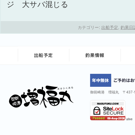
ジ 大サバ混じる
カテゴリー:
出船予定
,
釣果日
御前崎港 増福丸 〒437-
alive