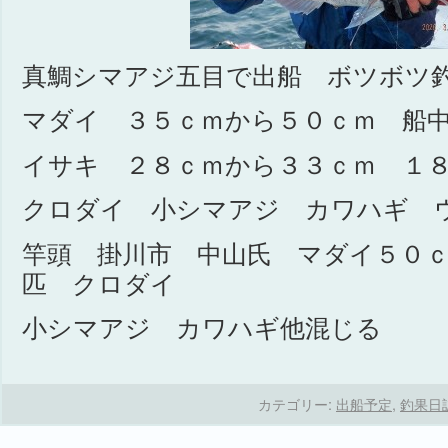
真鯛シマアジ五目で出船 ボツボツ
マダイ ３５ｃｍから５０ｃｍ 船
イサキ ２８ｃｍから３３ｃｍ １
クロダイ 小シマアジ カワハギ 
竿頭 掛川市 中山氏 マダイ５０
匹 クロダイ
小シマアジ カワハギ他混じる
カテゴリー:
出船予定
,
釣果日