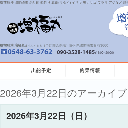
御前崎沖 御前崎港 釣り船 船釣り 真鯛(マダイ) イサキ 鬼カサゴ ワラサ アジなど
御前崎港 増福丸
（予約乗合釣船）静岡県御前崎市白羽3660
ますふくまる
2026年3月22日のアーカイブ
2026年3月22日（日）